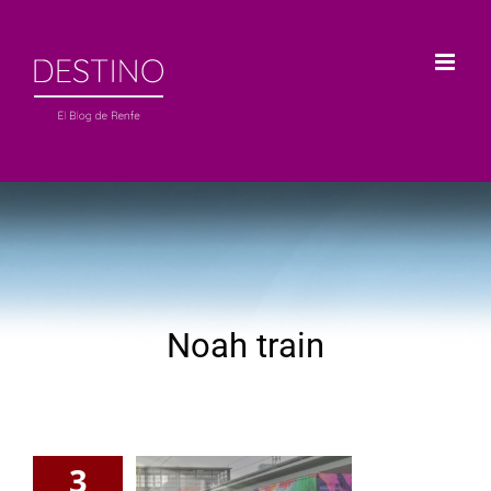
Saltar
al
contenido
Noah train
3