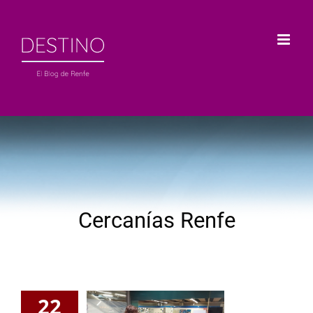
Saltar
al
contenido
Cercanías Renfe
22